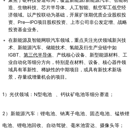
聚焦于硬科技赛道布局，覆盖新能源/新能源汽车、智能制
造、生物科技、芯片半导体、人工智能、航空军工低空经
济领域。以产投联动为基础，开展扩张期优质企业股权投
资、Pre—IPO项目股权投资、上市公司非公发定增、战略
投资基金业务。
在新能源及智能网联汽车领域，重点关注光伏领域新兴技
术、新能源汽车、储能技术、氢能及衍生产业链中如
IGBT、
第三代半导体
、产线核心设备、新型能源材料、工
业自动化等细分方向，特别是在材料、设备、核心器件领
域具有革新性、稀缺性的中期项目，或具有新技术新场
景，存量或增量机会的项目。
1）光伏领域：
N型电池
、钙钛矿电池等细分赛道；
2）新能源汽车：锂电池、钠离子电池、固态电池、锰铁锂
电池、锂电池回收、自动驾驶、毫米池雷达、摄像头等；