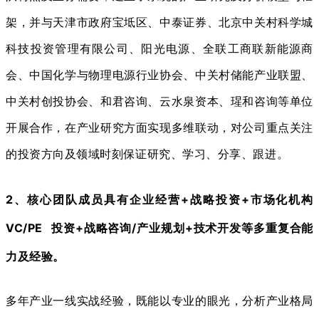
架，并与天津市政府宝坻区、中泰证券、北京中关村科学城
科技投资管理有限公司、阳光电源、全联工商联新能源商
会、中国化学与物理电源行业协会、中关村储能产业联盟、
中关村创投协会、和君咨询、云水泉资本、瑆和咨询等单位
开展合作，在产业研究方面实现多维联动，对公司重点关注
的投资方向及领域时刻保证研究、学习、分享、跟进。
2、核心团队成员具有企业经营+战略投资+市场化机构
VC/PE
投资+战略咨询/产业规划+技术开发等多重复合能
力及经验。
多年产业一线实战经验，既能以专业的眼光，分析产业格局