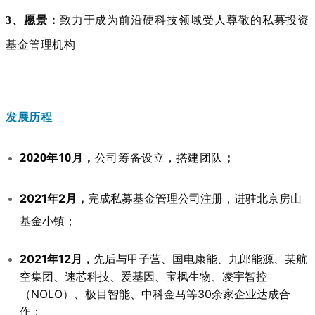
3、愿景：
致力于成为前沿硬科技领域受人尊敬的私募投资
基金管理机构
发
展历
程
2020年10月，
公司筹备设立，搭建团队
；
2021年2月，
完成私募基金管理公司注册，进驻北京房山
基金小镇；
2021年12月，
先后与甲子营、国电康能、九郎能源、某航
空集团、速芯科技、爱基因、宝枫生物、
凌宇智控
（NOLO）、极目智能、中科金马等30余家企业达成合
作；