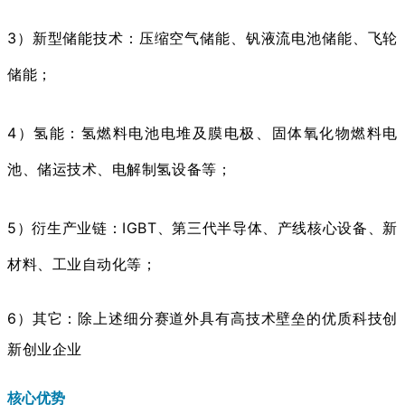
3）新型储能技术：压缩空气储能、钒液流电池储能、飞轮
储能；
4）氢能：氢燃料电池电堆及膜电极、固体氧化物燃料电
池、储运技术、电解制氢设备等；
5）衍生产业链：IGBT、第三代半导体、产线核心设备、新
材料、工业自动化等；
6）其它：除上述细分赛道外具有高技术壁垒的优质科技创
新创业企业
核心优势